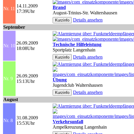
14.11.2009
Brand
Nr. 11
17:39Uhr
August-Trinius-Str. Waltershausen
Details ansehen
September
26.09.2009
Technische Hilfeleistung
Nr. 10
18:08Uhr
Sportplatz Langenhain
Details ansehen
26.09.2009
Nr. 9
Übung
15:13Uhr
Jugendclub Waltershausen
Details ansehen
August
31.08.2009
Nr. 8
Verkehrsunfall
15:53Uhr
Ampelkreuzung Langenhain