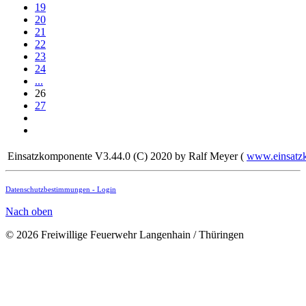
19
20
21
22
23
24
...
26
27
Einsatzkomponente V3.44.0 (C) 2020 by Ralf Meyer (
www.einsatz
Datenschutzbestimmungen -
Login
Nach oben
© 2026 Freiwillige Feuerwehr Langenhain / Thüringen