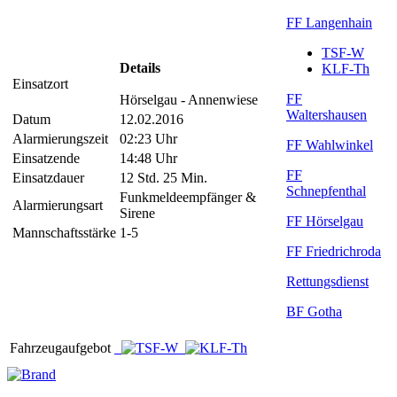
FF Langenhain
TSF-W
Details
KLF-Th
Einsatzort
FF
Hörselgau - Annenwiese
Waltershausen
Datum
12.02.2016
Alarmierungszeit
02:23 Uhr
FF Wahlwinkel
Einsatzende
14:48 Uhr
FF
Einsatzdauer
12 Std. 25 Min.
Schnepfenthal
Funkmeldeempfänger &
Alarmierungsart
Sirene
FF Hörselgau
Mannschaftsstärke
1-5
FF Friedrichroda
Rettungsdienst
BF Gotha
Fahrzeugaufgebot