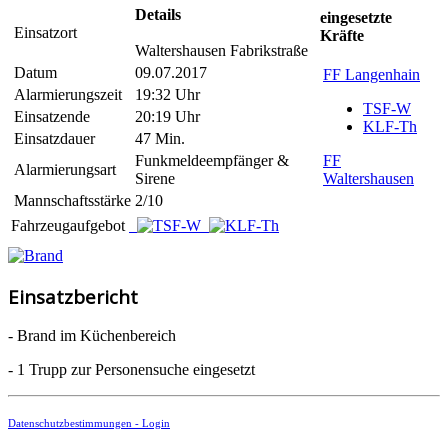
Details
eingesetzte
Einsatzort
Kräfte
Waltershausen Fabrikstraße
Datum
09.07.2017
FF Langenhain
Alarmierungszeit
19:32 Uhr
TSF-W
Einsatzende
20:19 Uhr
KLF-Th
Einsatzdauer
47 Min.
Funkmeldeempfänger &
FF
Alarmierungsart
Sirene
Waltershausen
Mannschaftsstärke
2/10
Fahrzeugaufgebot
Einsatzbericht
- Brand im Küchenbereich
- 1 Trupp zur Personensuche eingesetzt
Datenschutzbestimmungen -
Login