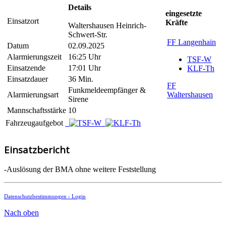
Details
eingesetzte
Einsatzort
Kräfte
Waltershausen Heinrich-
Schwert-Str.
FF Langenhain
Datum
02.09.2025
Alarmierungszeit
16:25 Uhr
TSF-W
Einsatzende
17:01 Uhr
KLF-Th
Einsatzdauer
36 Min.
FF
Funkmeldeempfänger &
Alarmierungsart
Waltershausen
Sirene
Mannschaftsstärke
10
Fahrzeugaufgebot
Einsatzbericht
-Auslösung der BMA ohne weitere Feststellung
Datenschutzbestimmungen -
Login
Nach oben