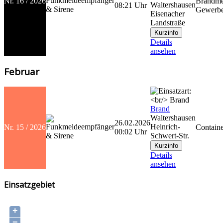
Nr. 16 / 2026
Brandme
Waltershausen
08:21 Uhr
Gewerbe
Eisenacher
Landstraße
Details
ansehen
Februar
Brand
Waltershausen
26.02.2026
Heinrich-
Nr. 15 / 2026
Contain
00:02 Uhr
Schwert-Str.
Details
ansehen
Einsatzgebiet
+
−