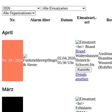
Einsatzart,-
Nr.
Alarm über
Datum
Be
ort
April
Brand
Auslösu
Waltershausen
02.04.2026
Brandme
Heinrich-
Nr. 19 / 2026
05:36 Uhr
Wasserd
Schwert-Str.
(Rohrbr
Details
ansehen
März