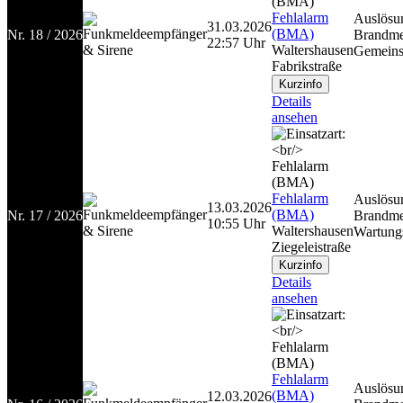
Fehlalarm
Auslösu
31.03.2026
(BMA)
Nr. 18 / 2026
Brandme
22:57 Uhr
Waltershausen
Gemeinsc
Fabrikstraße
Details
ansehen
Fehlalarm
Auslösu
13.03.2026
(BMA)
Nr. 17 / 2026
Brandme
10:55 Uhr
Waltershausen
Wartungs
Ziegeleistraße
Details
ansehen
Fehlalarm
Auslösu
(BMA)
12.03.2026